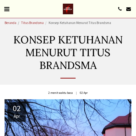
Beranda
Titus Brandsma
Konsep Ketuhanan Menurut Titus Brandsma
KONSEP KETUHANAN
MENURUT TITUS
BRANDSMA
2 menit waktu baca
02
Apr
02
Apr