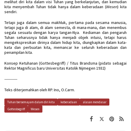
melihat diri kita dalam visi Tuhan yang berkelanjutan, dan kemudian
kita menyembah Tuhan tidak hanya dalam keberadaan (
Wesen
) kita
sendiri.
Tetapi juga dalam semua makhluk, pertama pada sesama manusia,
tetapi juga di alam, di alam semesta, di mana-mana, dan menembus
segala sesuatu dengan karya tangan-Nya. Kediaman dan pengaruh
Tuhan seharusnya tidak hanya menjadi objek intuisi, tetapi harus
mengekspresikan dirinya dalam hidup kita, diungkapkan dalam kata-
kata dan perbuatan kita, memancar ke seluruh keberadaan dan
penampilan kita.
Konsep Ketuhanan (Gottesbegriff) / Titus Brandsma (pidato sebagai
Rektor Magnificus baru Universitas Katolik Nijmegen 1932)
-----------
Teks diterjemahkan oleh RP. Ino, O.Carm.
Tuhan bersemayam dalam diri kita
keberadaan
alasan mendasar
Gottesbegriff
Wesen