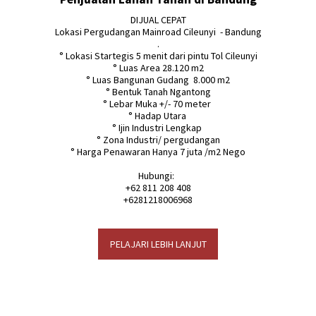
DIJUAL CEPAT

Lokasi Pergudangan Mainroad Cileunyi  - Bandung

.

° Lokasi Startegis 5 menit dari pintu Tol Cileunyi

° Luas Area 28.120 m2

° Luas Bangunan Gudang  8.000 m2

° Bentuk Tanah Ngantong

° Lebar Muka +/- 70 meter 

° Hadap Utara 

° Ijin Industri Lengkap 

° Zona Industri/ pergudangan

° Harga Penawaran Hanya 7 juta /m2 Nego

Hubungi:  

+62 811 208 408

+6281218006968
PELAJARI LEBIH LANJUT