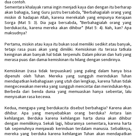
dua contoh.
Sementara khalayak ramai ingin menjadi kaya dan dengan itu berharap
akan bahagia, Sang Guru justru bersabda, "Berbahagialah orang yang
miskin di hadapan Allah, karena merekalah yang empunya Kerajaan
Sorga (Mat 5: 3). Dia juga bersabda, "Berbahagialah orang yang
berdukacita, karena mereka akan dihibur" (Mat 5: 4). Nah, kan? Apa
maksudnya?
Pertama, miskin atau kaya itu bukan soal memiliki sedikit atau banyak,
tetapi rasa puas akan yang dimiliki. Kemiskinan itu terasa tatkala
keinginan akan banyak hal tidak terpenuhi. Dalam pikiran dan hati yang
merasa puas dan damai kemiskinan itu hilang dengan sendirinya.
Kemiskinan (rasa tidak terpuaskan) yang paling dalam hanya bisa
dipenuhi oleh Tuhan. Mereka yang sungguh merindukan Tuhan
mendapatkan kebahagiaan yang utuh dan lengkap, karena Tuhan tidak
mengecewakan mereka yang sungguh mencintai dan merindukan-Nya.
Berbeda dari benda dunia yang memuaskan hanya sebentar, lalu
menyisakan rasa kecewa.
Kedua, mengapa yang berdukacita disebut berbahagia? Karena akan
dihibur. Apa yang menyebabkan orang berduka? Antara lain
kehilangan. Berduka karena kehilangan harta dunia akan dihibur
dengan memilikinya. Sekali lagi, hiburannya sementara, karena harta
tak sepenuhnya menjawab kerinduan terdalam manusia. Sebaliknya,
mereka yang berduka karena kehilangan Tuhan akan mendapatkan