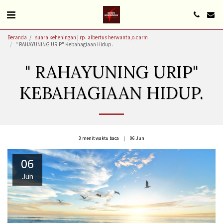
Beranda
suara keheningan | rp. albertus herwanta,o.carm
" RAHAYUNING URIP" Kebahagiaan Hidup.
" RAHAYUNING URIP"
KEBAHAGIAAN HIDUP.
3 menit waktu baca
06
Jun
06
Jun