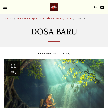
Beranda
suara keheningan | rp. albertus herwanta,o.carm
Dosa Baru
DOSA BARU
3 menit waktu baca
11
May
11
May