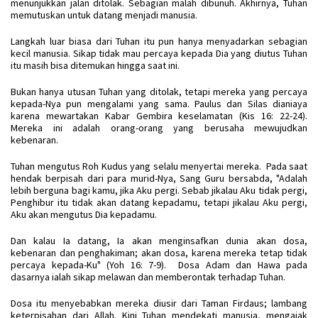
menunjukkan jalan ditolak. Sebagian malah dibunuh. Akhirnya, Tuhan
memutuskan untuk datang menjadi manusia.
Langkah luar biasa dari Tuhan itu pun hanya menyadarkan sebagian
kecil manusia. Sikap tidak mau percaya kepada Dia yang diutus Tuhan
itu masih bisa ditemukan hingga saat ini.
Bukan hanya utusan Tuhan yang ditolak, tetapi mereka yang percaya
kepada-Nya pun mengalami yang sama. Paulus dan Silas dianiaya
karena mewartakan Kabar Gembira keselamatan (Kis 16: 22-24).
Mereka ini adalah orang-orang yang berusaha mewujudkan
kebenaran.
Tuhan mengutus Roh Kudus yang selalu menyertai mereka. Pada saat
hendak berpisah dari para murid-Nya, Sang Guru bersabda, "Adalah
lebih berguna bagi kamu, jika Aku pergi. Sebab jikalau Aku tidak pergi,
Penghibur itu tidak akan datang kepadamu, tetapi jikalau Aku pergi,
Aku akan mengutus Dia kepadamu.
Dan kalau Ia datang, Ia akan menginsafkan dunia akan dosa,
kebenaran dan penghakiman; akan dosa, karena mereka tetap tidak
percaya kepada-Ku" (Yoh 16: 7-9). Dosa Adam dan Hawa pada
dasarnya ialah sikap melawan dan memberontak terhadap Tuhan.
Dosa itu menyebabkan mereka diusir dari Taman Firdaus; lambang
keterpisahan dari Allah. Kini Tuhan mendekati manusia, mengajak