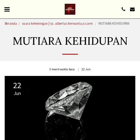
Beranda
suara keheningan | rp. albertus herwanta,o.carm
MUTIARA KEHIDUPAN
MUTIARA KEHIDUPAN
3 menit waktu baca
22
Jun
22
Jun