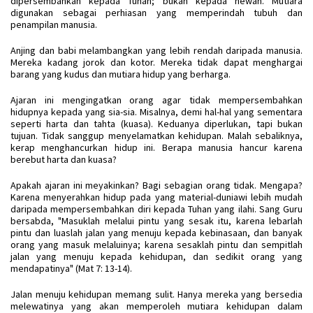
dipersembahkan kepada Tuhan; bukan kepada hewan. Mutiara
digunakan sebagai perhiasan yang memperindah tubuh dan
penampilan manusia.
Anjing dan babi melambangkan yang lebih rendah daripada manusia.
Mereka kadang jorok dan kotor. Mereka tidak dapat menghargai
barang yang kudus dan mutiara hidup yang berharga.
Ajaran ini mengingatkan orang agar tidak mempersembahkan
hidupnya kepada yang sia-sia. Misalnya, demi hal-hal yang sementara
seperti harta dan tahta (kuasa). Keduanya diperlukan, tapi bukan
tujuan. Tidak sanggup menyelamatkan kehidupan. Malah sebaliknya,
kerap menghancurkan hidup ini. Berapa manusia hancur karena
berebut harta dan kuasa?
Apakah ajaran ini meyakinkan? Bagi sebagian orang tidak. Mengapa?
Karena menyerahkan hidup pada yang material-duniawi lebih mudah
daripada mempersembahkan diri kepada Tuhan yang ilahi. Sang Guru
bersabda, "Masuklah melalui pintu yang sesak itu, karena lebarlah
pintu dan luaslah jalan yang menuju kepada kebinasaan, dan banyak
orang yang masuk melaluinya; karena sesaklah pintu dan sempitlah
jalan yang menuju kepada kehidupan, dan sedikit orang yang
mendapatinya" (Mat 7: 13-14).
Jalan menuju kehidupan memang sulit. Hanya mereka yang bersedia
melewatinya yang akan memperoleh mutiara kehidupan dalam