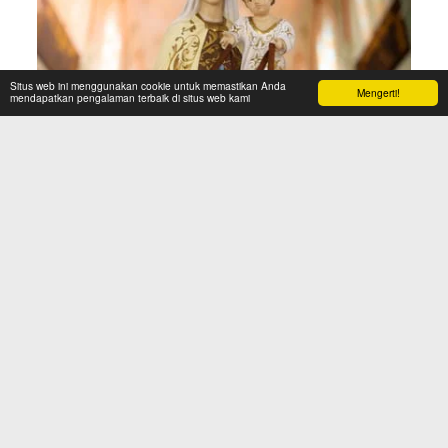
Situs web ini menggunakan cookie untuk memastikan Anda
Mengerti!
mendapatkan pengalaman terbaik di situs web kami
5 menit waktu baca
Rosenkranz: Der Weg der Demut und Liebe, der
durch Maria fließt
Mehr lesen
«
1
2
3
4
5
6
»