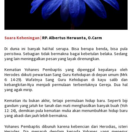
Suara Keheningan |
RP. Albertus Herwanta, O.Carm
Di dunia ini banyak hal-hal serupa. Bisa berupa benda, bisa pula
peristiwa. Sebagian tidak bermakna bagai kebetulan belaka. Sedang
yang lain meninggalkan pesan yang layak direnungkan.
Kematian Yohanes Pembaptis yang dipenggal kepalanya oleh
Herodes diikuti pewartaan Sang Guru Kehidupan di depan umum (Mrk
6: 14-29). Wafatnya Sang Guru Kehidupan di kayu salib dan
kebangkitan-Nya menjadi permulaan terbentuknya Gereja. Dua hal
yang agak mirip.
Kematian itu bukan akhir, tetapi permulaan hidup baru. Seperti biji
gandum yang jatuh ke tanah dan mati menghasilkan banyak buah (Yoh
12: 24), demikian pula kematian mulia akan menumbuhkan hidup baru
yang abadi dan jauh lebih bermakna.
Yohanes Pembaptis dibunuh karena kebencian dari Herodias, isteri
Herodes. Dia menaruh dendam kepada Yohanes yang menegur