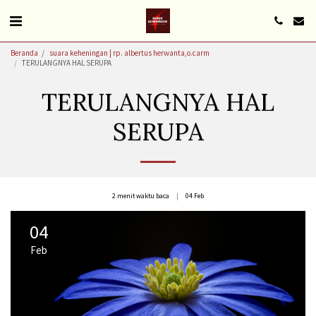
Beranda
suara keheningan | rp. albertus herwanta,o.carm
TERULANGNYA HAL SERUPA
TERULANGNYA HAL
SERUPA
2 menit waktu baca
04
Feb
04
Feb