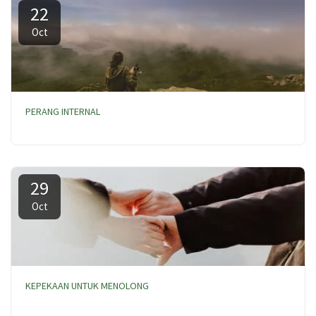
22
Oct
PERANG INTERNAL
29
Oct
KEPEKAAN UNTUK MENOLONG