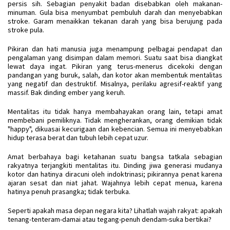
persis sih. Sebagian penyakit badan disebabkan oleh makanan-
minuman. Gula bisa menyumbat pembuluh darah dan menyebabkan
stroke. Garam menaikkan tekanan darah yang bisa berujung pada
stroke pula.
Pikiran dan hati manusia juga menampung pelbagai pendapat dan
pengalaman yang disimpan dalam memori. Suatu saat bisa diangkat
lewat daya ingat. Pikiran yang terus-menerus dicekoki dengan
pandangan yang buruk, salah, dan kotor akan membentuk mentalitas
yang negatif dan destruktif. Misalnya, perilaku agresif-reaktif yang
massif. Bak dinding ember yang keruh.
Mentalitas itu tidak hanya membahayakan orang lain, tetapi amat
membebani pemiliknya. Tidak mengherankan, orang demikian tidak
"happy", dikuasai kecurigaan dan kebencian. Semua ini menyebabkan
hidup terasa berat dan tubuh lebih cepat uzur.
Amat berbahaya bagi ketahanan suatu bangsa tatkala sebagian
rakyatnya terjangkiti mentalitas itu. Dinding jiwa generasi mudanya
kotor dan hatinya diracuni oleh indoktrinasi; pikirannya penat karena
ajaran sesat dan niat jahat. Wajahnya lebih cepat menua, karena
hatinya penuh prasangka; tidak terbuka.
Seperti apakah masa depan negara kita? Lihatlah wajah rakyat: apakah
tenang-tenteram-damai atau tegang-penuh dendam-suka bertikai?