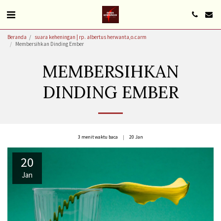
Beranda
suara keheningan | rp. albertus herwanta,o.carm
Membersihkan Dinding Ember
MEMBERSIHKAN
DINDING EMBER
3 menit waktu baca
20
Jan
20
Jan