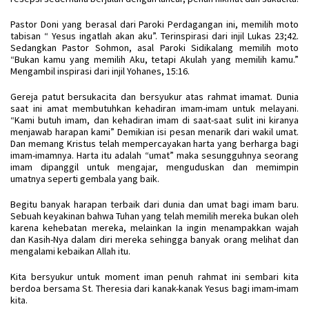
Pastor Doni yang berasal dari Paroki Perdagangan ini, memilih moto
tabisan “ Yesus ingatlah akan aku”. Terinspirasi dari injil Lukas 23;42.
Sedangkan Pastor Sohmon, asal Paroki Sidikalang memilih moto
“Bukan kamu yang memilih Aku, tetapi Akulah yang memilih kamu.”
Mengambil inspirasi dari injil Yohanes, 15:16.
Gereja patut bersukacita dan bersyukur atas rahmat imamat. Dunia
saat ini amat membutuhkan kehadiran imam-imam untuk melayani.
“Kami butuh imam, dan kehadiran imam di saat-saat sulit ini kiranya
menjawab harapan kami” Demikian isi pesan menarik dari wakil umat.
Dan memang Kristus telah mempercayakan harta yang berharga bagi
imam-imamnya. Harta itu adalah “umat” maka sesungguhnya seorang
imam dipanggil untuk mengajar, menguduskan dan memimpin
umatnya seperti gembala yang baik.
Begitu banyak harapan terbaik dari dunia dan umat bagi imam baru.
Sebuah keyakinan bahwa Tuhan yang telah memilih mereka bukan oleh
karena kehebatan mereka, melainkan Ia ingin menampakkan wajah
dan Kasih-Nya dalam diri mereka sehingga banyak orang melihat dan
mengalami kebaikan Allah itu.
Kita bersyukur untuk moment iman penuh rahmat ini sembari kita
berdoa bersama St. Theresia dari kanak-kanak Yesus bagi imam-imam
kita.