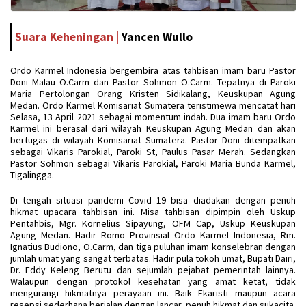
Suara Keheningan |
Yancen Wullo
Ordo Karmel Indonesia bergembira atas tahbisan imam baru Pastor
Doni Malau O.Carm dan Pastor Sohmon O.Carm. Tepatnya di Paroki
Maria Pertolongan Orang Kristen Sidikalang, Keuskupan Agung
Medan. Ordo Karmel Komisariat Sumatera teristimewa mencatat hari
Selasa, 13 April 2021 sebagai momentum indah. Dua imam baru Ordo
Karmel ini berasal dari wilayah Keuskupan Agung Medan dan akan
bertugas di wilayah Komisariat Sumatera. Pastor Doni ditempatkan
sebagai Vikaris Parokial, Paroki St, Paulus Pasar Merah. Sedangkan
Pastor Sohmon sebagai Vikaris Parokial, Paroki Maria Bunda Karmel,
Tigalingga.
Di tengah situasi pandemi Covid 19 bisa diadakan dengan penuh
hikmat upacara tahbisan ini. Misa tahbisan dipimpin oleh Uskup
Pentahbis, Mgr. Kornelius Sipayung, OFM Cap, Uskup Keuskupan
Agung Medan. Hadir Romo Provinsial Ordo Karmel Indonesia, Rm.
Ignatius Budiono, O.Carm, dan tiga puluhan imam konselebran dengan
jumlah umat yang sangat terbatas. Hadir pula tokoh umat, Bupati Dairi,
Dr. Eddy Keleng Berutu dan sejumlah pejabat pemerintah lainnya.
Walaupun dengan protokol kesehatan yang amat ketat, tidak
mengurangi hikmatnya perayaan ini. Baik Ekaristi maupun acara
resepsi sederhana berjalan dengan lancar, penuh hikmat dan sukacita.