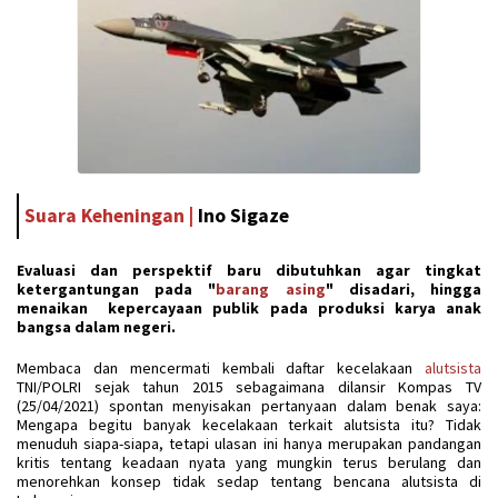
Suara Keheningan |
Ino Sigaze
Evaluasi dan perspektif baru dibutuhkan agar tingkat
ketergantungan pada "
barang asing
" disadari, hingga
menaikan kepercayaan publik pada produksi karya anak
bangsa dalam negeri.
Membaca dan mencermati kembali daftar kecelakaan
alutsista
TNI/POLRI sejak tahun 2015 sebagaimana dilansir Kompas TV
(25/04/2021) spontan menyisakan pertanyaan dalam benak saya:
Mengapa begitu banyak kecelakaan terkait alutsista itu? Tidak
menuduh siapa-siapa, tetapi ulasan ini hanya merupakan pandangan
kritis tentang keadaan nyata yang mungkin terus berulang dan
menorehkan konsep tidak sedap tentang bencana alutsista di