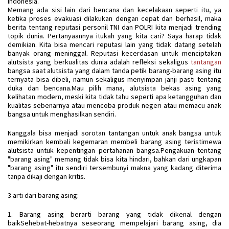
Indonesia.
Memang ada sisi lain dari bencana dan kecelakaan seperti itu, ya
ketika proses evakuasi dilakukan dengan cepat dan berhasil, maka
berita tentang reputasi personil TNI dan POLRI kita menjadi trending
topik dunia. Pertanyaannya itukah yang kita cari? Saya harap tidak
demikian. Kita bisa mencari reputasi lain yang tidak datang setelah
banyak orang meninggal. Reputasi kecerdasan untuk menciptakan
alutsista yang berkualitas dunia adalah refleksi sekaligus
tantangan
bangsa saat alutsista yang dalam tanda petik barang-barang asing itu
ternyata bisa dibeli, namun sekaligus menyimpan janji pasti tentang
duka dan bencana.Mau pilih mana, alutsista bekas asing yang
kelihatan modern, meski kita tidak tahu seperti apa ketangguhan dan
kualitas sebenarnya atau mencoba produk negeri atau memacu anak
bangsa untuk menghasilkan sendiri.
Nanggala bisa menjadi sorotan tantangan untuk anak bangsa untuk
memikirkan kembali kegemaran membeli barang asing teristimewa
alutsista untuk kepentingan pertahanan bangsa.Pengakuan tentang
"barang asing" memang tidak bisa kita hindari, bahkan dari ungkapan
"barang asing" itu sendiri tersembunyi makna yang kadang diterima
tanpa dikaji dengan kritis.
3 arti dari barang asing:
1. Barang asing berarti barang yang tidak dikenal dengan
baikSehebat-hebatnya seseorang mempelajari barang asing, dia