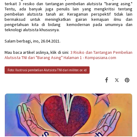
terkait 3 resiko dan tantangan pembelian alutsista "barang asing."
Tentu, ada banyak juga penulis lain yang mengkritisi tentang
pembelian alutsista tanah air. Keragaman perspektif tidak lain
bermaksud untuk meningkatkan gairan kemajuan ilmu dan
pengetahuan kita di bidang kemodernan pada umumnya dan
teknologi alutsista khususnya.
Salam berbagi, ino, 26.04.2021.
Mau baca artikel aslinya, klik di sini:
3 Risiko dan Tantangan Pembelian
Alutsista TNI dari "Barang Asing" Halaman 1 - Kompasiana.com
Foto: Ilustrasi pembelian Alutsista TNI dari militer. or. id