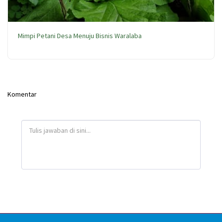
Mimpi Petani Desa Menuju Bisnis Waralaba
Komentar