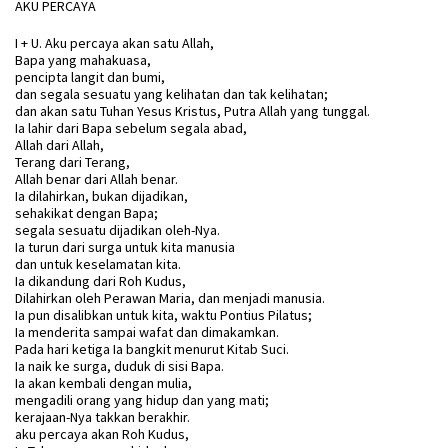
AKU PERCAYA
I + U. Aku percaya akan satu Allah,
Bapa yang mahakuasa,
pencipta langit dan bumi,
dan segala sesuatu yang kelihatan dan tak kelihatan;
dan akan satu Tuhan Yesus Kristus, Putra Allah yang tunggal.
Ia lahir dari Bapa sebelum segala abad,
Allah dari Allah,
Terang dari Terang,
Allah benar dari Allah benar.
Ia dilahirkan, bukan dijadikan,
sehakikat dengan Bapa;
segala sesuatu dijadikan oleh-Nya.
Ia turun dari surga untuk kita manusia
dan untuk keselamatan kita.
Ia dikandung dari Roh Kudus,
Dilahirkan oleh Perawan Maria, dan menjadi manusia.
Ia pun disalibkan untuk kita, waktu Pontius Pilatus;
Ia menderita sampai wafat dan dimakamkan.
Pada hari ketiga Ia bangkit menurut Kitab Suci.
Ia naik ke surga, duduk di sisi Bapa.
Ia akan kembali dengan mulia,
mengadili orang yang hidup dan yang mati;
kerajaan-Nya takkan berakhir.
aku percaya akan Roh Kudus,