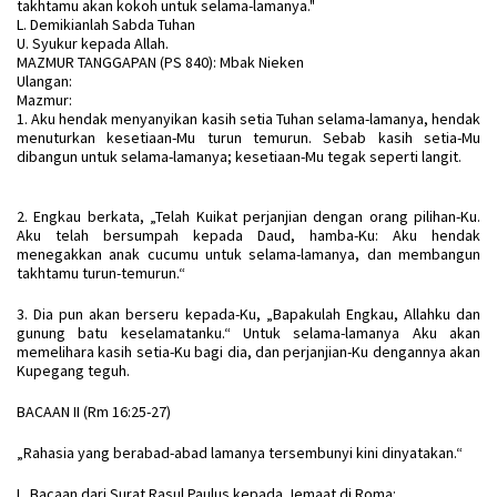
takhtamu akan kokoh untuk selama-lamanya."
L. Demikianlah Sabda Tuhan
U. Syukur kepada Allah.
MAZMUR TANGGAPAN (PS 840): Mbak Nieken
Ulangan:
Mazmur:
1. Aku hendak menyanyikan kasih setia Tuhan selama-lamanya, hendak
menuturkan kesetiaan-Mu turun temurun. Sebab kasih setia-Mu
dibangun untuk selama-lamanya; kesetiaan-Mu tegak seperti langit.
2. Engkau berkata, „Telah Kuikat perjanjian dengan orang pilihan-Ku.
Aku telah bersumpah kepada Daud, hamba-Ku: Aku hendak
menegakkan anak cucumu untuk selama-lamanya, dan membangun
takhtamu turun-temurun.“
3. Dia pun akan berseru kepada-Ku, „Bapakulah Engkau, Allahku dan
gunung batu keselamatanku.“ Untuk selama-lamanya Aku akan
memelihara kasih setia-Ku bagi dia, dan perjanjian-Ku dengannya akan
Kupegang teguh.
BACAAN II (Rm 16:25-27)
„Rahasia yang berabad-abad lamanya tersembunyi kini dinyatakan.“
L. Bacaan dari Surat Rasul Paulus kepada Jemaat di Roma: