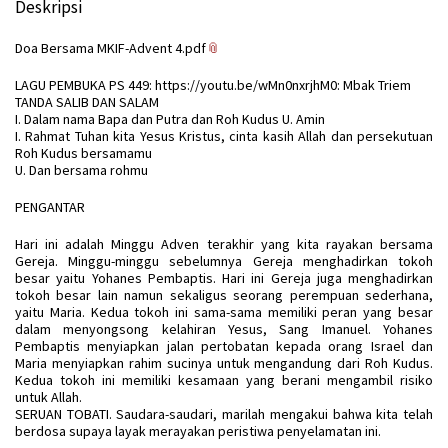
Deskripsi
Doa Bersama MKIF-Advent 4.pdf
LAGU PEMBUKA PS 449:
https://youtu.be/wMn0nxrjhM0
: Mbak Triem
TANDA SALIB DAN SALAM
I. Dalam nama Bapa dan Putra dan Roh Kudus U. Amin
I. Rahmat Tuhan kita Yesus Kristus, cinta kasih Allah dan persekutuan
Roh Kudus bersamamu
U. Dan bersama rohmu
PENGANTAR
Hari ini adalah Minggu Adven terakhir yang kita rayakan bersama
Gereja. Minggu-minggu sebelumnya Gereja menghadirkan tokoh
besar yaitu Yohanes Pembaptis. Hari ini Gereja juga menghadirkan
tokoh besar lain namun sekaligus seorang perempuan sederhana,
yaitu Maria. Kedua tokoh ini sama-sama memiliki peran yang besar
dalam menyongsong kelahiran Yesus, Sang Imanuel. Yohanes
Pembaptis menyiapkan jalan pertobatan kepada orang Israel dan
Maria menyiapkan rahim sucinya untuk mengandung dari Roh Kudus.
Kedua tokoh ini memiliki kesamaan yang berani mengambil risiko
untuk Allah.
SERUAN TOBATI. Saudara-saudari, marilah mengakui bahwa kita telah
berdosa supaya layak merayakan peristiwa penyelamatan ini.