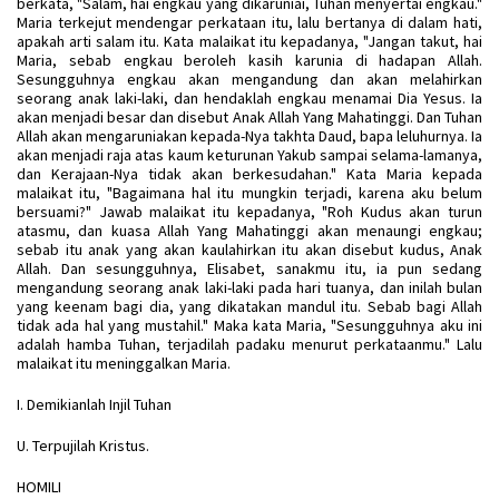
berkata, "Salam, hai engkau yang dikaruniai, Tuhan menyertai engkau."
Maria terkejut mendengar perkataan itu, lalu bertanya di dalam hati,
apakah arti salam itu. Kata malaikat itu kepadanya, "Jangan takut, hai
Maria, sebab engkau beroleh kasih karunia di hadapan Allah.
Sesungguhnya engkau akan mengandung dan akan melahirkan
seorang anak laki-laki, dan hendaklah engkau menamai Dia Yesus. Ia
akan menjadi besar dan disebut Anak Allah Yang Mahatinggi. Dan Tuhan
Allah akan mengaruniakan kepada-Nya takhta Daud, bapa leluhurnya. Ia
akan menjadi raja atas kaum keturunan Yakub sampai selama-lamanya,
dan Kerajaan-Nya tidak akan berkesudahan." Kata Maria kepada
malaikat itu, "Bagaimana hal itu mungkin terjadi, karena aku belum
bersuami?" Jawab malaikat itu kepadanya, "Roh Kudus akan turun
atasmu, dan kuasa Allah Yang Mahatinggi akan menaungi engkau;
sebab itu anak yang akan kaulahirkan itu akan disebut kudus, Anak
Allah. Dan sesungguhnya, Elisabet, sanakmu itu, ia pun sedang
mengandung seorang anak laki-laki pada hari tuanya, dan inilah bulan
yang keenam bagi dia, yang dikatakan mandul itu. Sebab bagi Allah
tidak ada hal yang mustahil." Maka kata Maria, "Sesungguhnya aku ini
adalah hamba Tuhan, terjadilah padaku menurut perkataanmu." Lalu
malaikat itu meninggalkan Maria.
I. Demikianlah Injil Tuhan
U. Terpujilah Kristus.
HOMILI