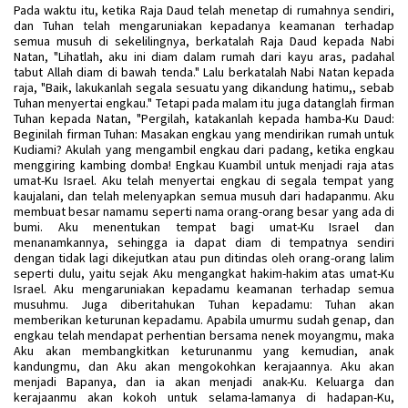
Pada waktu itu, ketika Raja Daud telah menetap di rumahnya sendiri,
dan Tuhan telah mengaruniakan kepadanya keamanan terhadap
semua musuh di sekelilingnya, berkatalah Raja Daud kepada Nabi
Natan, "Lihatlah, aku ini diam dalam rumah dari kayu aras, padahal
tabut Allah diam di bawah tenda." Lalu berkatalah Nabi Natan kepada
raja, "Baik, lakukanlah segala sesuatu yang dikandung hatimu,, sebab
Tuhan menyertai engkau." Tetapi pada malam itu juga datanglah firman
Tuhan kepada Natan, "Pergilah, katakanlah kepada hamba-Ku Daud:
Beginilah firman Tuhan: Masakan engkau yang mendirikan rumah untuk
Kudiami? Akulah yang mengambil engkau dari padang, ketika engkau
menggiring kambing domba! Engkau Kuambil untuk menjadi raja atas
umat-Ku Israel. Aku telah menyertai engkau di segala tempat yang
kaujalani, dan telah melenyapkan semua musuh dari hadapanmu. Aku
membuat besar namamu seperti nama orang-orang besar yang ada di
bumi. Aku menentukan tempat bagi umat-Ku Israel dan
menanamkannya, sehingga ia dapat diam di tempatnya sendiri
dengan tidak lagi dikejutkan atau pun ditindas oleh orang-orang lalim
seperti dulu, yaitu sejak Aku mengangkat hakim-hakim atas umat-Ku
Israel. Aku mengaruniakan kepadamu keamanan terhadap semua
musuhmu. Juga diberitahukan Tuhan kepadamu: Tuhan akan
memberikan keturunan kepadamu. Apabila umurmu sudah genap, dan
engkau telah mendapat perhentian bersama nenek moyangmu, maka
Aku akan membangkitkan keturunanmu yang kemudian, anak
kandungmu, dan Aku akan mengokohkan kerajaannya. Aku akan
menjadi Bapanya, dan ia akan menjadi anak-Ku. Keluarga dan
kerajaanmu akan kokoh untuk selama-lamanya di hadapan-Ku,