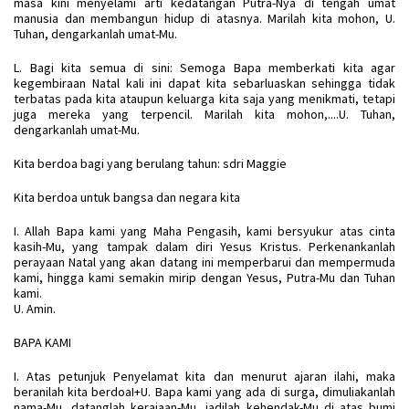
masa kini menyelami arti kedatangan Putra-Nya di tengah umat
manusia dan membangun hidup di atasnya. Marilah kita mohon, U.
Tuhan, dengarkanlah umat-Mu.
L. Bagi kita semua di sini: Semoga Bapa memberkati kita agar
kegembiraan Natal kali ini dapat kita sebarluaskan sehingga tidak
terbatas pada kita ataupun keluarga kita saja yang menikmati, tetapi
juga mereka yang terpencil. Marilah kita mohon,....U. Tuhan,
dengarkanlah umat-Mu.
Kita berdoa bagi yang berulang tahun: sdri Maggie
Kita berdoa untuk bangsa dan negara kita
I. Allah Bapa kami yang Maha Pengasih, kami bersyukur atas cinta
kasih-Mu, yang tampak dalam diri Yesus Kristus. Perkenankanlah
perayaan Natal yang akan datang ini memperbarui dan mempermuda
kami, hingga kami semakin mirip dengan Yesus, Putra-Mu dan Tuhan
kami.
U. Amin.
BAPA KAMI
I. Atas petunjuk Penyelamat kita dan menurut ajaran ilahi, maka
beranilah kita berdoaI+U. Bapa kami yang ada di surga, dimuliakanlah
nama-Mu, datanglah kerajaan-Mu, jadilah kehendak-Mu di atas bumi