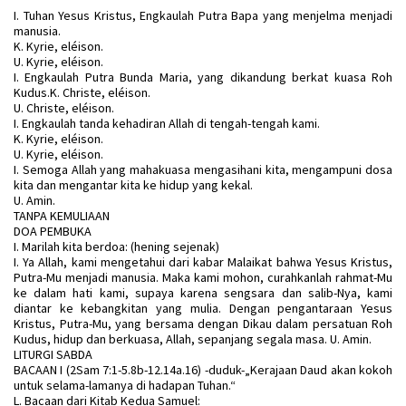
I. Tuhan Yesus Kristus, Engkaulah Putra Bapa yang menjelma menjadi
manusia.
K. Kyrie, eléison.
U. Kyrie, eléison.
I. Engkaulah Putra Bunda Maria, yang dikandung berkat kuasa Roh
Kudus.K. Christe, eléison.
U. Christe, eléison.
I. Engkaulah tanda kehadiran Allah di tengah-tengah kami.
K. Kyrie, eléison.
U. Kyrie, eléison.
I. Semoga Allah yang mahakuasa mengasihani kita, mengampuni dosa
kita dan mengantar kita ke hidup yang kekal.
U. Amin.
TANPA KEMULIAAN
DOA PEMBUKA
I. Marilah kita berdoa: (hening sejenak)
I. Ya Allah, kami mengetahui dari kabar Malaikat bahwa Yesus Kristus,
Putra-Mu menjadi manusia. Maka kami mohon, curahkanlah rahmat-Mu
ke dalam hati kami, supaya karena sengsara dan salib-Nya, kami
diantar ke kebangkitan yang mulia. Dengan pengantaraan Yesus
Kristus, Putra-Mu, yang bersama dengan Dikau dalam persatuan Roh
Kudus, hidup dan berkuasa, Allah, sepanjang segala masa. U. Amin.
LITURGI SABDA
BACAAN I (2Sam 7:1-5.8b-12.14a.16) -duduk-„Kerajaan Daud akan kokoh
untuk selama-lamanya di hadapan Tuhan.“
L. Bacaan dari Kitab Kedua Samuel: