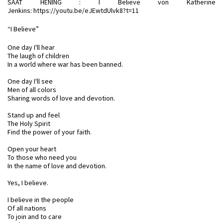
SAAT HENING : I Believe von Katherine
Jenkins:
https://youtu.be/eJEwtdUlvk8?t=11
“I Believe”
One day I'll hear
The laugh of children
In a world where war has been banned.
One day I'll see
Men of all colors
Sharing words of love and devotion.
Stand up and feel
The Holy Spirit
Find the power of your faith.
Open your heart
To those who need you
In the name of love and devotion
.
Yes, I believe.
I believe in the people
Of all nations
To join and to care