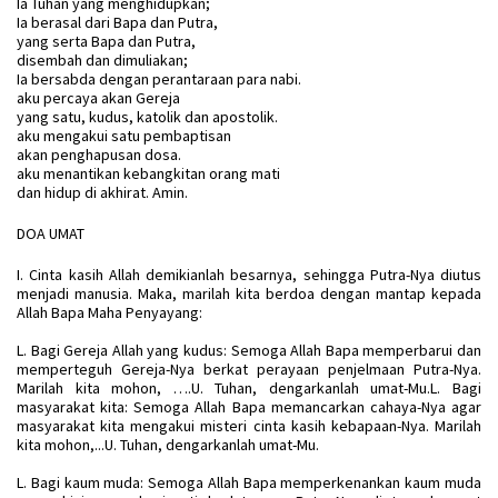
Ia Tuhan yang menghidupkan;
Ia berasal dari Bapa dan Putra,
yang serta Bapa dan Putra,
disembah dan dimuliakan;
Ia bersabda dengan perantaraan para nabi.
aku percaya akan Gereja
yang satu, kudus, katolik dan apostolik.
aku mengakui satu pembaptisan
akan penghapusan dosa.
aku menantikan kebangkitan orang mati
dan hidup di akhirat. Amin.
DOA UMAT
I. Cinta kasih Allah demikianlah besarnya, sehingga Putra-Nya diutus
menjadi manusia. Maka, marilah kita berdoa dengan mantap kepada
Allah Bapa Maha Penyayang:
L. Bagi Gereja Allah yang kudus: Semoga Allah Bapa memperbarui dan
memperteguh Gereja-Nya berkat perayaan penjelmaan Putra-Nya.
Marilah kita mohon, ….U. Tuhan, dengarkanlah umat-Mu.L. Bagi
masyarakat kita: Semoga Allah Bapa memancarkan cahaya-Nya agar
masyarakat kita mengakui misteri cinta kasih kebapaan-Nya. Marilah
kita mohon,...U. Tuhan, dengarkanlah umat-Mu.
L. Bagi kaum muda: Semoga Allah Bapa memperkenankan kaum muda