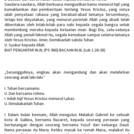
Saudara-saudara, Allah berkuasa menguatkan kamu menurut Injil yang
kumaklumkan dan pemberitaan tentang Yesus Kristus, yang isinya
ialah penyataan rahasia yang berabad-abad lamanya tersembunyi,
tetapi kini dinyatakan, yang menurut perintah Allah yang abadi telah
diberitakan oleh kitab-kitab para nabi kepada segala bangsa untuk
membimbing mereka kepada ketaatan iman. Bagi Dia, satu-satunya
Allah yang penuh hikmat itu, segala kemuliaan sampai selama-lamanya
oleh Yesus Kristus.
Amin. Demikianlah sabda Tuhan
U. Syukur kepada Allah
BAIT PENGANTAR INJIL (PS 960)
BACAAN INJIL (Luk 1:26-38)
„Sesungguhnya, engkau akan mengandung dan akan melahirkan
seorang anak laki-laki.“
I. Tuhan bersamamu
U. Dan bersama rohmu
I. Inilah Injil Yesus Kristus menurut Lukas
U. Dimuliakanlah Tuhan.
I. Dalam bulan keenam, Allah mengutus Malaikat Gabriel ke sebuah
kota di Galilea, bernama Nazaret, kepada seorang perawan yang
bertunangan dengan seorang bernama Yusuf dari keluarga Daud.
Nama perawan itu Maria. Ketika masuk ke rumah Maria, malaikat itu