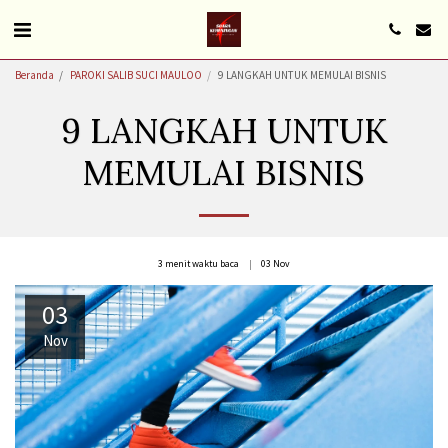
Beranda
PAROKI SALIB SUCI MAULOO
9 LANGKAH UNTUK MEMULAI BISNIS
9 LANGKAH UNTUK
MEMULAI BISNIS
3 menit waktu baca
03
Nov
03
Nov