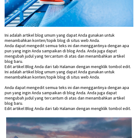
Ini adalah artikel blog umum yang dapat Anda gunakan untuk
menambahkan konten/topik blog di situs web Anda.
Anda dapat mengedit semua teks ini dan menggantinya dengan apa
pun yang ingin Anda sampaikan di blog Anda. Anda juga dapat
mengubah judul yang tercantum di atas dan menambahkan artikel
blog baru.
Edit artikel Blog Anda dari tab Halaman dengan mengklik tombol edit.
Ini adalah artikel blog umum yang dapat Anda gunakan untuk
menambahkan konten/topik blog di situs web Anda.
Anda dapat mengedit semua teks ini dan menggantinya dengan apa
pun yang ingin Anda sampaikan di blog Anda. Anda juga dapat
mengubah judul yang tercantum di atas dan menambahkan artikel
blog baru.
Edit artikel Blog Anda dari tab Halaman dengan mengklik tombol edit.