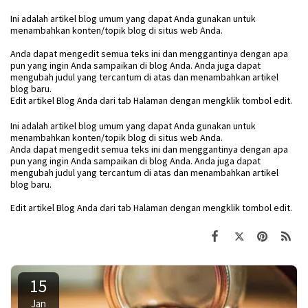
Ini adalah artikel blog umum yang dapat Anda gunakan untuk
menambahkan konten/topik blog di situs web Anda.
Anda dapat mengedit semua teks ini dan menggantinya dengan apa
pun yang ingin Anda sampaikan di blog Anda. Anda juga dapat
mengubah judul yang tercantum di atas dan menambahkan artikel
blog baru.
Edit artikel Blog Anda dari tab Halaman dengan mengklik tombol edit.
Ini adalah artikel blog umum yang dapat Anda gunakan untuk
menambahkan konten/topik blog di situs web Anda.
Anda dapat mengedit semua teks ini dan menggantinya dengan apa
pun yang ingin Anda sampaikan di blog Anda. Anda juga dapat
mengubah judul yang tercantum di atas dan menambahkan artikel
blog baru.
Edit artikel Blog Anda dari tab Halaman dengan mengklik tombol edit.
15
Jan