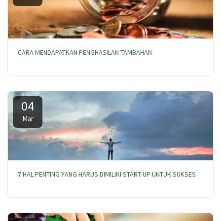
CARA MENDAPATKAN PENGHASILAN TAMBAHAN
04
Mar
7 HAL PENTING YANG HARUS DIMILIKI START-UP UNTUK SUKSES