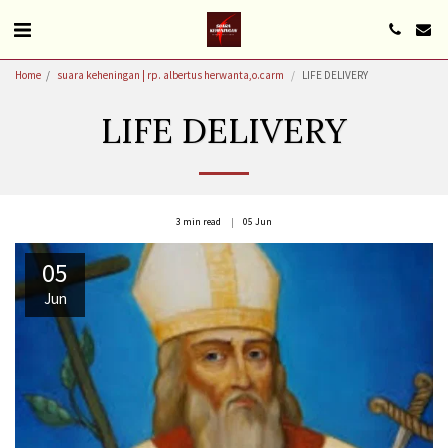
Home
suara keheningan | rp. albertus herwanta,o.carm
LIFE DELIVERY
LIFE DELIVERY
3 min read
05
Jun
05
Jun