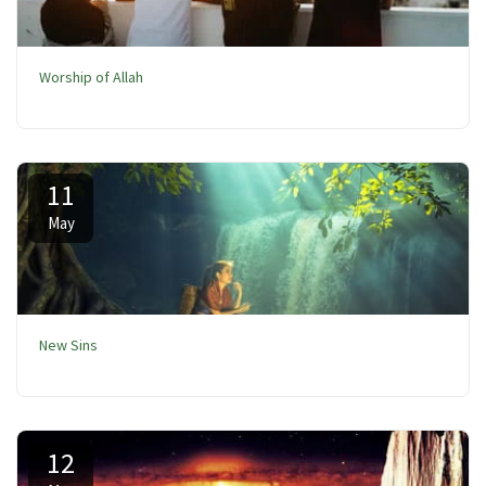
Worship of Allah
11
May
New Sins
12