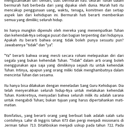
mengutamakan diri sendiri; sulit bermurah hati. Ukuran Tuhan dalam
bermurah hati berbeda dari yang dipakai oleh dunia. Murah hati itu
mencakup penggunaan uang, waktu, tenaga, komitmen dan setiap
aspek lain dari kehidupan ini. Bermurah hati berarti memberikan
semua yang dimiliki; seluruh hidup.
Ini hanya mungkin dipenuhi oleh mereka yang menempatkan Tuhan
dan kehendak-Nya sebagai pusat dan bagian terpenting dari hidupnya.
Apakah itu berarti bahwa orang tidak boleh punya sesuatu pun?
Jawabannya "tidak" dan "ya".
"Ya" berarti bahwa orang mesti secara rohani melepaskan diri dari
segala yang bukan kehendak Tuhan. "Tidak" dalam arti orang boleh
menggunakan apa saja yang dimilikinya sejauh itu untuk kehendak
Tuhan. Intinya, apapun yang orang miliki tidak menghambatnya dalam
mencintai Tuhan dan sesama.
Itu hanya bisa dilakukan dengan meneladan Sang Guru Kehidupan. Dia
telah menyerahkan seluruh hidup-Nya untuk melakukan kehendak
Tuhan. Konkretnya, menyadari bahwa seluruh milik itu adalah sarana
untuk mengabdi Tuhan; bukan tujuan yang harus dipertahankan mati-
matian.
Bonifatius, yang berarti orang yang berbuat baik adalah salah satu
contohnya. Lahir di Inggris tahun 673 dan pergi menjadi misionaris di
Jerman tahun 713. Ditahbiskan menjadi uskup pada tahun 722. Pada