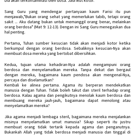
Dia akan terkontaminasi oleh dosa. Jadi ikut kotor.
Sang Guru yang mendengar pertanyaan kaum Farisi itu pun
menjawab,"Bukan orang sehat yang memerlukan tabib, tetapi orang
sakit ... Aku datang bukan untuk memanggil orang benar, melainkan
orang berdosa" (Mat 9: 12-13). Dengan ini Sang Guru menegaskan dua
hal penting.
Pertama, Tuhan sumber kesucian tidak akan menjadi kotor ketika
berkumpul dengan orang berdosa. Sebaliknya kesucian-Nya akan
membuat dosa mereka yang bertobat dibersihkan.
Kedua, tujuan utama kehadiran-Nya adalah mengampuni orang
berdosa dan menyelamatkan mereka. Tanpa dekat dan bergaul
dengan mereka, bagaimana kaum pendosa akan mengenal-Nya,
percaya dan diselamatkan?
Kembali ke alinea pertama. Agama itu berperan mendekatkan
manusia dengan Tuhan. Tidak boleh takut dan steril terhadap orang
berdosa. Kalau agama dan pengikutnya menolak kaum berdosa dan
membuang mereka jauh-jauh, bagaimana dapat menolong atau
menyelamatkan mereka?
Jika agama menjadi lembaga steril, bagaimana mereka menjalankan
misinya menyelamatkan umat manusia? Sikap seperti itu justru
membuat orang tidak tertarik kepada agama dan penganutnya.
Bukankah Allah yang tidak berdosa menjadi manusia dan tinggal di