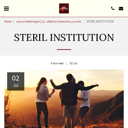
Home
suara keheningan | rp. albertus herwanta,o.carm
STERIL INSTITUTION
STERIL INSTITUTION
3 min read
02
Jul
02
Jul