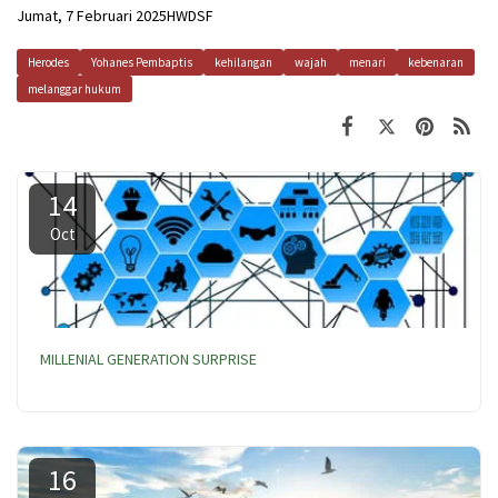
Jumat, 7 Februari 2025HWDSF
Herodes
Yohanes Pembaptis
kehilangan
wajah
menari
kebenaran
melanggar hukum
14
Oct
MILLENIAL GENERATION SURPRISE
16