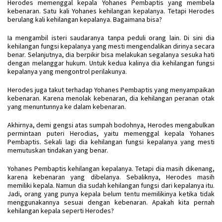
Herodes memenggal kepala Yohanes Pembaptis yang membela
kebenaran. Satu kali Yohanes kehilangan kepalanya. Tetapi Herodes
berulang kali kehilangan kepalanya. Bagaimana bisa?
Ia mengambil isteri saudaranya tanpa peduli orang lain. Di sini dia
kehilangan fungsi kepalanya yang mesti mengendalikan dirinya secara
benar. Selanjutnya, dia berpikir bisa melakukan segalanya sesuka hati
dengan melanggar hukum. Untuk kedua kalinya dia kehilangan fungsi
kepalanya yang mengontrol perilakunya.
Herodes juga takut terhadap Yohanes Pembaptis yang menyampaikan
kebenaran. Karena menolak kebenaran, dia kehilangan peranan otak
yang menuntunnya ke dalam kebenaran.
Akhirnya, demi gengsi atas sumpah bodohnya, Herodes mengabulkan
permintaan puteri Herodias, yaitu memenggal kepala Yohanes
Pembaptis. Sekali lagi dia kehilangan fungsi kepalanya yang mesti
memutuskan tindakan yang benar.
Yohanes Pembaptis kehilangan kepalanya. Tetapi dia masih dikenang,
karena kebenaran yang dibelanya. Sebaliknya, Herodes masih
memiliki kepala. Namun dia sudah kehilangan fungsi dari kepalanya itu.
Jadi, orang yang punya kepala belum tentu memilikinya ketika tidak
menggunakannya sesuai dengan kebenaran. Apakah kita pernah
kehilangan kepala seperti Herodes?