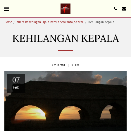
Home
suara keheningan | rp. albertus herwanta,o.carm
Kehilangan Kepala
KEHILANGAN KEPALA
3 min read
07
Feb
07
Feb