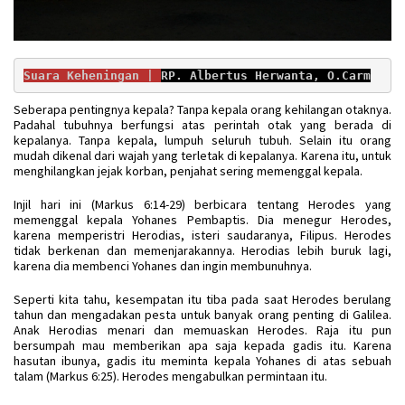
Suara Keheningan | 
RP. Albertus Herwanta, O.Carm
Seberapa pentingnya kepala? Tanpa kepala orang kehilangan otaknya.
Padahal tubuhnya berfungsi atas perintah otak yang berada di
kepalanya. Tanpa kepala, lumpuh seluruh tubuh. Selain itu orang
mudah dikenal dari wajah yang terletak di kepalanya. Karena itu, untuk
menghilangkan jejak korban, penjahat sering memenggal kepala.
Injil hari ini (Markus 6:14-29) berbicara tentang Herodes yang
memenggal kepala Yohanes Pembaptis. Dia menegur Herodes,
karena memperistri Herodias, isteri saudaranya, Filipus. Herodes
tidak berkenan dan memenjarakannya. Herodias lebih buruk lagi,
karena dia membenci Yohanes dan ingin membunuhnya.
Seperti kita tahu, kesempatan itu tiba pada saat Herodes berulang
tahun dan mengadakan pesta untuk banyak orang penting di Galilea.
Anak Herodias menari dan memuaskan Herodes. Raja itu pun
bersumpah mau memberikan apa saja kepada gadis itu. Karena
hasutan ibunya, gadis itu meminta kepala Yohanes di atas sebuah
talam (Markus 6:25). Herodes mengabulkan permintaan itu.