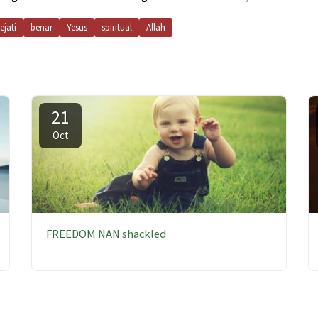
ejati
benar
Yesus
spiritual
Allah
21
Oct
FREEDOM NAN shackled