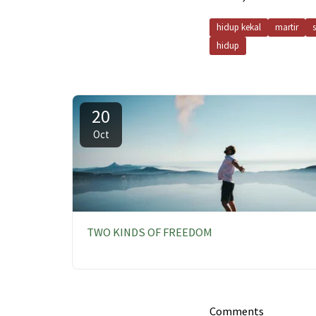
hidup kekal
martir
s
hidup
20
Oct
TWO KINDS OF FREEDOM
Comments