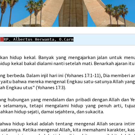
| 
RP. Albertus Herwanta, O.Carm
kan hidup kekal. Banyak yang mengajarkan jalan untuk menu
dup kekal bakal dialami nanti setelah mati. Benarkah ajaran it
g berbeda. Dalam injil hari ini (Yohanes 17:1-11), Dia memberi art
, yaitu bahwa mereka mengenal Engkau satu-satunya Allah yan
lah Engkau utus" (Yohanes 17:3).
ang hubungan yang mendalam dan pribadi dengan Allah dan Yes
p selamanya, tetapi mengalami hidup yang penuh arti, tuju
kan hidup sejati, damai sejahtera, dan sukacita.
ahwa hidup kekal adalah tentang mengenal Allah secara int
ekuatannya. Ketika mengenal Allah, kita memahami karakter, ka