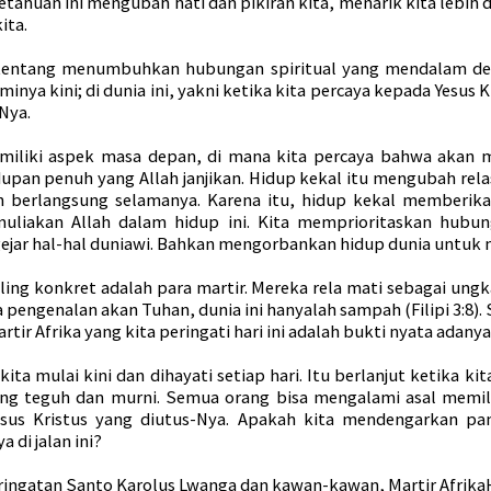
getahuan ini mengubah hati dan pikiran kita, menarik kita lebih
ita.
 tentang menumbuhkan hubungan spiritual yang mendalam den
minya kini; di dunia ini, yakni ketika kita percaya kepada Yesus
Nya.
miliki aspek masa depan, di mana kita percaya bahwa akan
upan penuh yang Allah janjikan. Hidup kekal itu mengubah rel
n berlangsung selamanya. Karena itu, hidup kekal memberik
liakan Allah dalam hidup ini. Kita memprioritaskan hubung
ejar hal-hal duniawi. Bahkan mengorbankan hidup dunia untuk 
ling konkret adalah para martir. Mereka rela mati sebagai ung
 pengenalan akan Tuhan, dunia ini hanyalah sampah (Filipi 3:8).
ir Afrika yang kita peringati hari ini adalah bukti nyata adany
 kita mulai kini dan dihayati setiap hari. Itu berlanjut ketika k
ng teguh dan murni. Semua orang bisa mengalami asal memil
sus Kristus yang diutus-Nya. Apakah kita mendengarkan pan
 di jalan ini?
eringatan Santo Karolus Lwanga dan kawan-kawan, Martir Afri