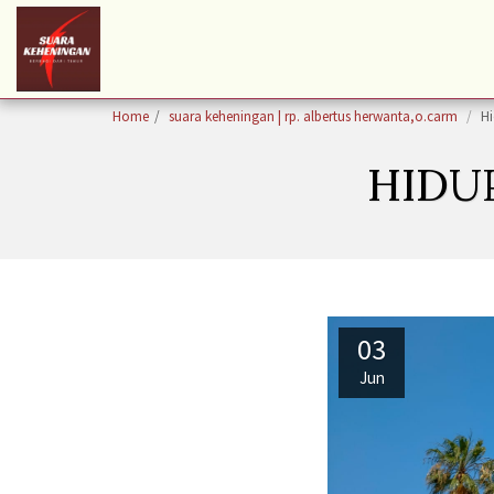
Home
suara keheningan | rp. albertus herwanta,o.carm
Hi
HIDU
03
Jun