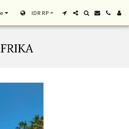
e
IDR
RP
FRIKA