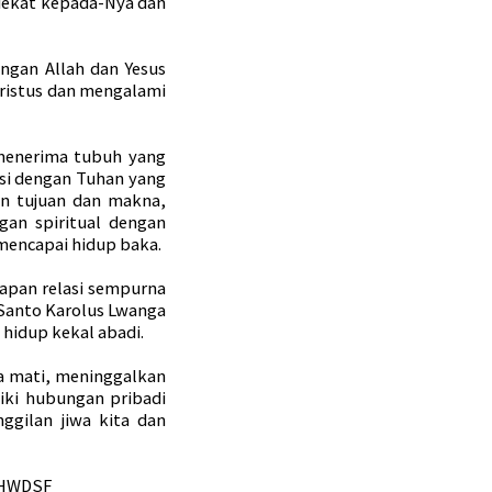
 dekat kepada-Nya dan
gan Allah dan Yesus
 Kristus dan mengalami
 menerima tubuh yang
asi dengan Tuhan yang
an tujuan dan makna,
an spiritual dengan
mencapai hidup baka.
kapan relasi sempurna
 Santo Karolus Lwanga
a hidup kekal abadi.
ita mati, meninggalkan
iki hubungan pribadi
ggilan jiwa kita dan
kaHWDSF