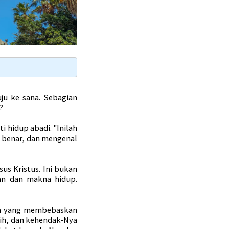
ju ke sana. Sebagian
u?
i hidup abadi. "Inilah
g benar, dan mengenal
us Kristus. Ini bukan
an dan makna hidup.
im yang membebaskan
sih, dan kehendak-Nya