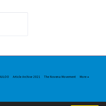
MAULOO
Article Archive 2021
The Novena Movement
More