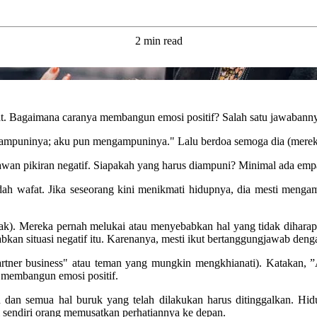
2 min read
at. Bagaimana caranya membangun emosi positif? Salah satu jawabann
mpuninya; aku pun mengampuninya." Lalu berdoa semoga dia (mereka)
lawan pikiran negatif. Siapakah yang harus diampuni? Minimal ada em
h wafat. Jika seseorang kini menikmati hidupnya, dia mesti menga
ak). Mereka pernah melukai atau menyebabkan hal yang tidak diharap
abkan situasi negatif itu. Karenanya, mesti ikut bertanggungjawab de
artner business" atau teman yang mungkin mengkhianati). Katakan, 
 membangun emosi positif.
atan dan semua hal buruk yang telah dilakukan harus ditinggalkan. H
sendiri orang memusatkan perhatiannya ke depan.