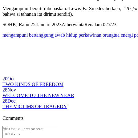
Mengampuni berarti dibebaskan. Lewis B. Smedes berkata,
”To for
bahwa si tahanan itu dirimu sendiri).
SOHK, Rabu 25 Januari 2023AlherwantaRenalam 025/23
mengampuni
bertanggungjawab
hidup
perkawinan
orangtua
energi
po
20
Oct
TWO KINDS OF FREEDOM
28
Nov
WELCOME TO THE NEW YEAR
28
Dec
THE VICTIMS OF TRAGEDY
Comments