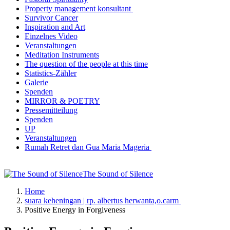
Property management konsultant
Survivor Cancer
Inspiration and Art
Einzelnes Video
Veranstaltungen
Meditation Instruments
The question of the people at this time
Statistics-Zähler
Galerie
Spenden
MIRROR & POETRY
Pressemitteilung
Spenden
UP
Veranstaltungen
Rumah Retret dan Gua Maria Mageria
The Sound of Silence
Home
suara keheningan | rp. albertus herwanta,o.carm
Positive Energy in Forgiveness