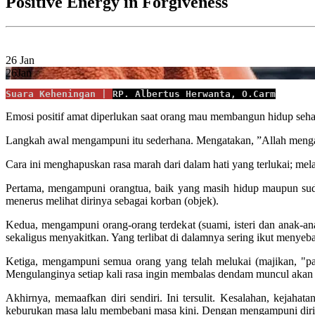
Positive Energy in Forgiveness
26
Jan
26
Jan
Suara Keheningan | 
RP. Albertus Herwanta, O.Carm
Emosi positif amat diperlukan saat orang mau membangun hidup seh
Langkah awal mengampuni itu sederhana. Mengatakan, ”Allah menga
Cara ini menghapuskan rasa marah dari dalam hati yang terlukai; me
Pertama, mengampuni orangtua, baik yang masih hidup maupun suda
menerus melihat dirinya sebagai korban (objek).
Kedua, mengampuni orang-orang terdekat (suami, isteri dan anak-an
sekaligus menyakitkan. Yang terlibat di dalamnya sering ikut menyeb
Ketiga, mengampuni semua orang yang telah melukai (majikan, "p
Mengulanginya setiap kali rasa ingin membalas dendam muncul akan
Akhirnya, memaafkan diri sendiri. Ini tersulit. Kesalahan, kejah
keburukan masa lalu membebani masa kini. Dengan mengampuni diri 