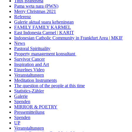
Titus Brandsma
Pama weta nara (PWN)
Merry Christmas 2021
Referenz
Galerie aktual suara keheningan
FAMILY FAMILY KARMEL
East Indonesia Carmel | KARIT
Indonesian Catholic Community in Frankfurt Area | MKIF
News
Pastoral Spirituality
Property management konsultant
Survivor Cancer
Inspiration and Art
Einzelnes Video
Veranstaltungen
Meditation Instruments
The question of the people at this time
Statistics-Zähler
Galerie
Spenden
MIRROR & POETRY
Pressemitteilung
Spenden
UP
Veranstaltungen