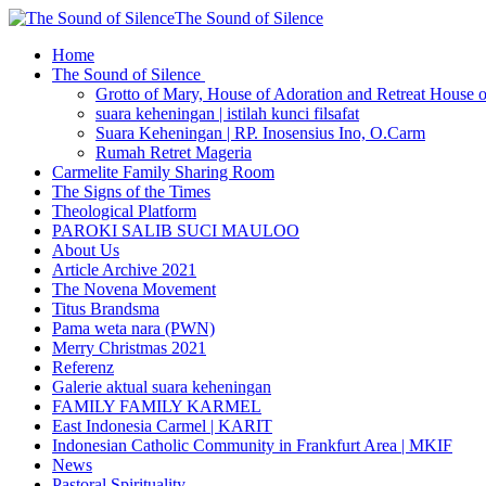
The Sound of Silence
Home
The Sound of Silence
Grotto of Mary, House of Adoration and Retreat House o
suara keheningan | istilah kunci filsafat
Suara Keheningan | RP. Inosensius Ino, O.Carm
Rumah Retret Mageria
Carmelite Family Sharing Room
The Signs of the Times
Theological Platform
PAROKI SALIB SUCI MAULOO
About Us
Article Archive 2021
The Novena Movement
Titus Brandsma
Pama weta nara (PWN)
Merry Christmas 2021
Referenz
Galerie aktual suara keheningan
FAMILY FAMILY KARMEL
East Indonesia Carmel | KARIT
Indonesian Catholic Community in Frankfurt Area | MKIF
News
Pastoral Spirituality