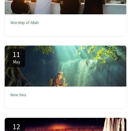
Worship of Allah
11
May
New Sins
12