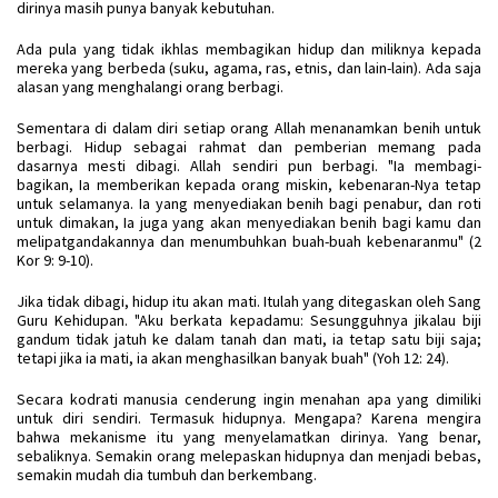
dirinya masih punya banyak kebutuhan.
Ada pula yang tidak ikhlas membagikan hidup dan miliknya kepada
mereka yang berbeda (suku, agama, ras, etnis, dan lain-lain). Ada saja
alasan yang menghalangi orang berbagi.
Sementara di dalam diri setiap orang Allah menanamkan benih untuk
berbagi. Hidup sebagai rahmat dan pemberian memang pada
dasarnya mesti dibagi. Allah sendiri pun berbagi. "Ia membagi-
bagikan, Ia memberikan kepada orang miskin, kebenaran-Nya tetap
untuk selamanya. Ia yang menyediakan benih bagi penabur, dan roti
untuk dimakan, Ia juga yang akan menyediakan benih bagi kamu dan
melipatgandakannya dan menumbuhkan buah-buah kebenaranmu" (2
Kor 9: 9-10).
Jika tidak dibagi, hidup itu akan mati. Itulah yang ditegaskan oleh Sang
Guru Kehidupan. "Aku berkata kepadamu: Sesungguhnya jikalau biji
gandum tidak jatuh ke dalam tanah dan mati, ia tetap satu biji saja;
tetapi jika ia mati, ia akan menghasilkan banyak buah" (Yoh 12: 24).
Secara kodrati manusia cenderung ingin menahan apa yang dimiliki
untuk diri sendiri. Termasuk hidupnya. Mengapa? Karena mengira
bahwa mekanisme itu yang menyelamatkan dirinya. Yang benar,
sebaliknya. Semakin orang melepaskan hidupnya dan menjadi bebas,
semakin mudah dia tumbuh dan berkembang.