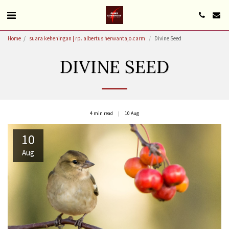
Home
suara keheningan | rp. albertus herwanta,o.carm
Divine Seed
DIVINE SEED
4 min read
10
Aug
10
Aug